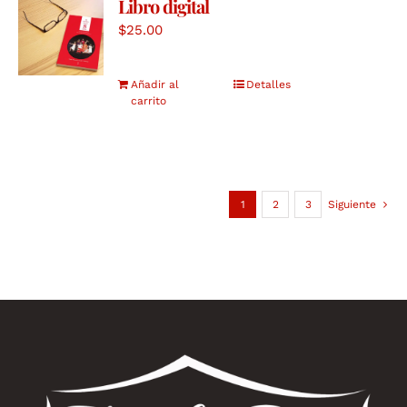
Libro digital
$
25.00
Añadir al
Detalles
carrito
1
2
3
Siguiente