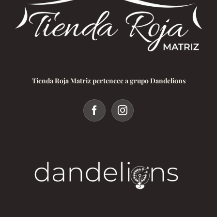
Tienda Roja Matriz pertenece a grupo Dandelions