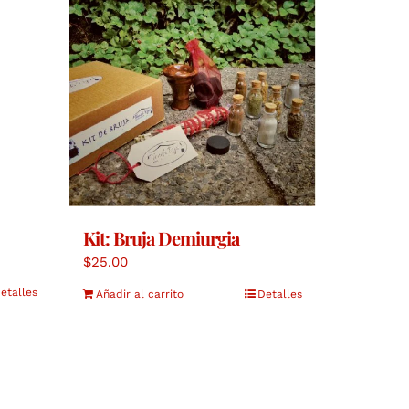
Kit: Bruja Demiurgia
$
25.00
etalles
Añadir al carrito
Detalles