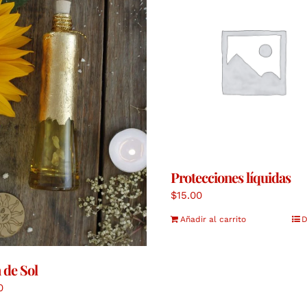
Protecciones líquidas
$
15.00
Añadir al carrito
D
 de Sol
0