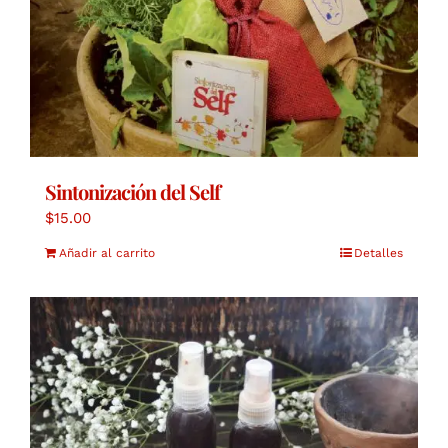
Sintonización del Self
$
15.00
Añadir al carrito
Detalles