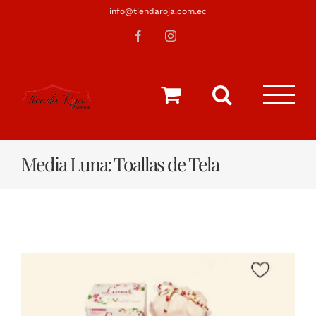
Saltar
info@tiendaroja.com.ec
al
Facebook
Instagram
contenido
Media Luna: Toallas de Tela