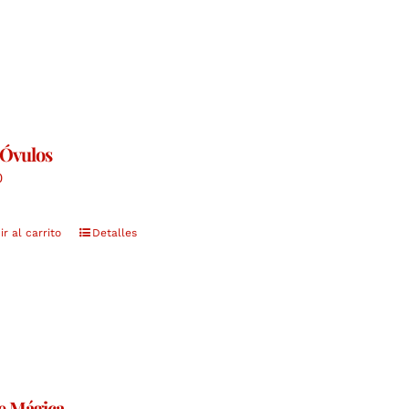
 Óvulos
0
r al carrito
Detalles
e Mágica