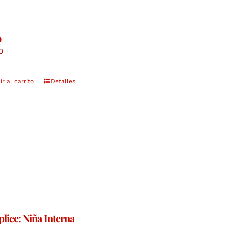
o
0
r al carrito
Detalles
lice: Niña Interna