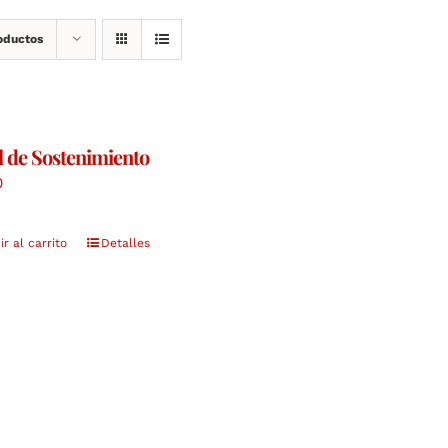
oductos
l de Sostenimiento
0
r al carrito
Detalles