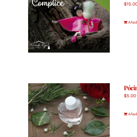
$
15.0
Añadi
Póci
$
5.00
Añadi