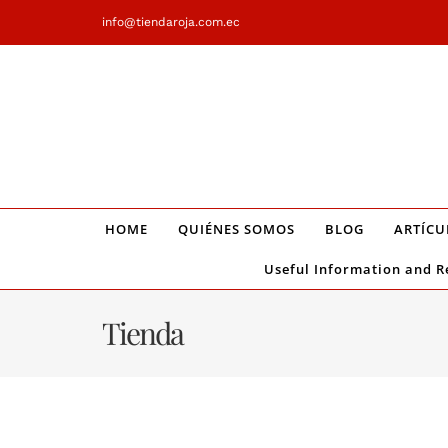
Saltar
info@tiendaroja.com.ec
al
contenido
HOME
QUIÉNES SOMOS
BLOG
ARTÍCU
Useful Information and R
Tienda