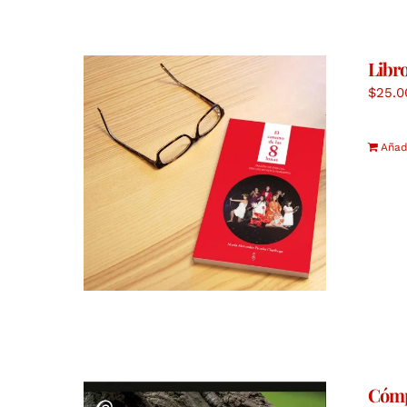
Libr
$
25.0
Añadi
Cómp