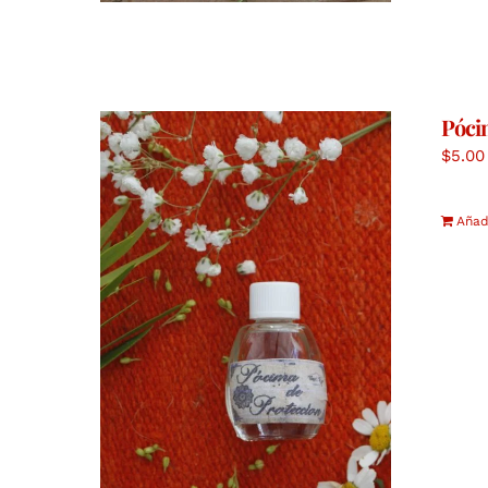
Póci
$
5.00
Añadi