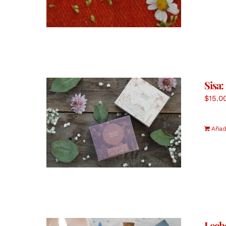
Sisa:
$
15.0
Añadi
Lech