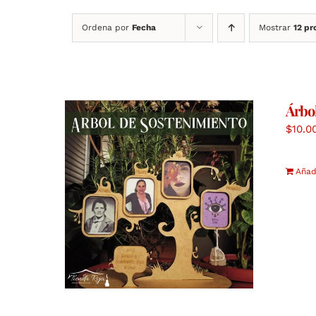
Ordena por
Fecha
Mostrar
12 pr
Árbo
$
10.0
Añadi