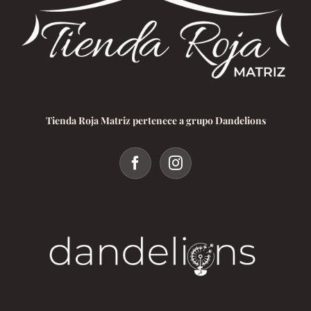
Tienda Roja Matriz pertenece a grupo Dandelions