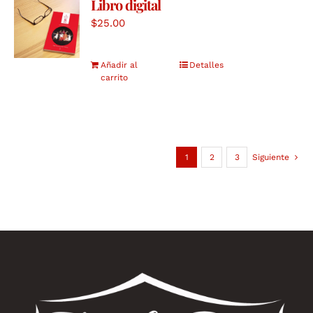
Libro digital
$
25.00
Añadir al
Detalles
carrito
1
2
3
Siguiente