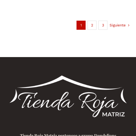
1
2
3
Siguiente
Tienda Roja Matriz pertenece a grupo Dandelions