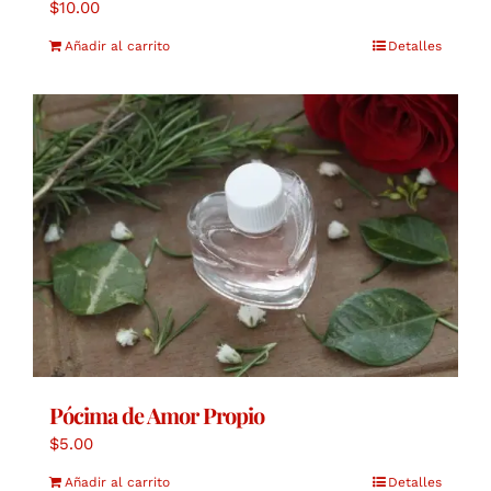
$
10.00
Añadir al carrito
Detalles
Pócima de Amor Propio
$
5.00
Añadir al carrito
Detalles