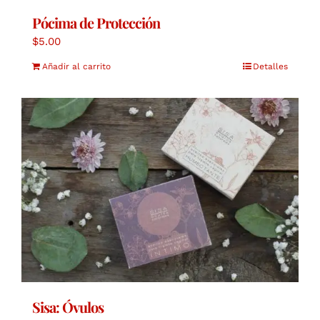
Pócima de Protección
$
5.00
Añadir al carrito
Detalles
Sisa: Óvulos