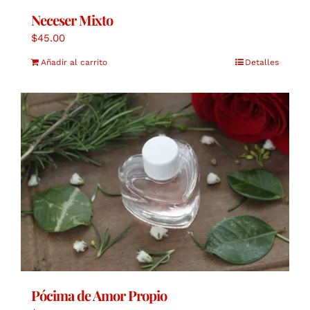
Neceser Mixto
$
45.00
Añadir al carrito
Detalles
Pócima de Amor Propio