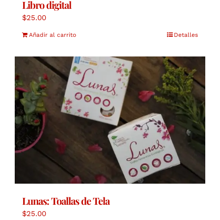
Libro digital
$
25.00
Añadir al carrito
Detalles
Lunas: Toallas de Tela
$
25.00