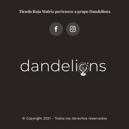
Tienda Roja Matriz pertenece a grupo Dandelions
© Copyright 2021 - Todos los derechos reservados