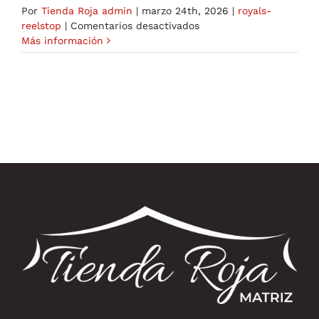
Por
Tienda Roja admin
|
marzo 24th, 2026
|
royals-
en
reelstop
|
Comentarios desactivados
How
Más información
to
Access
Royal
Reels
Your
Ultimate
Guide
to
Login