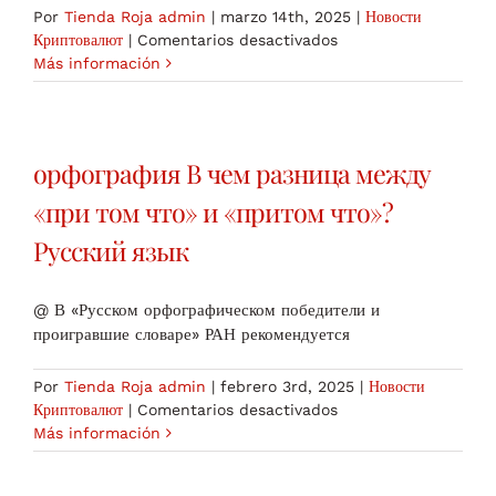
Por
Tienda Roja admin
|
marzo 14th, 2025
|
Новости
en
Криптовалют
|
Comentarios desactivados
Мем
Más información
спасибо
за
внимание
для
орфография В чем разница между
презентации
26
«при том что» и «притом что»?
шт
Русский язык
@ В «Русском орфографическом победители и
проигравшие словаре» РАН рекомендуется
Por
Tienda Roja admin
|
febrero 3rd, 2025
|
Новости
en
Криптовалют
|
Comentarios desactivados
орфография
Más información
В
чем