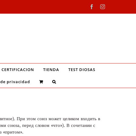
Facebook
Instagram
CERTIFICACION
TIENDA
TEST DIOSAS
 de privacidad
итное). При этом союз может целиком входить в
ями союза, перед словом «что»). В сочетании с
з «притом».