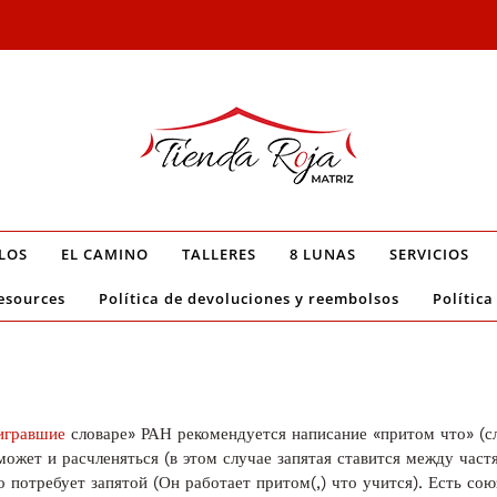
LOS
EL CAMINO
TALLERES
8 LUNAS
SERVICIOS
esources
Política de devoluciones y reembolsos
Política
игравшие
словаре» РАН рекомендуется написание «притом что» (сл
может и расчленяться (в этом случае запятая ставится между част
 потребует запятой (Он работает притом(,) что учится). Есть сою