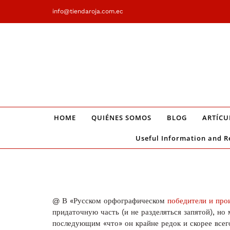
Saltar
info@tiendaroja.com.ec
al
contenido
HOME
QUIÉNES SOMOS
BLOG
ARTÍCU
Useful Information and R
@ В «Русском орфографическом
победители и про
придаточную часть (и не разделяться запятой), но 
последующим «что» он крайне редок и скорее всего