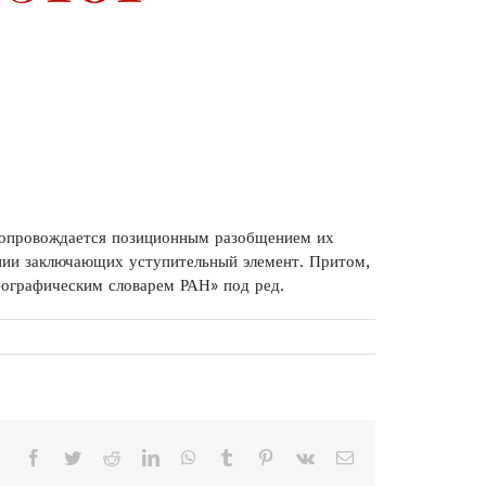
 сопровождается позиционным разобщением их
ении заключающих уступительный элемент. Притом,
фографическим словарем РАН» под ред.
Facebook
Twitter
Reddit
LinkedIn
WhatsApp
Tumblr
Pinterest
Vk
Correo
electrónico