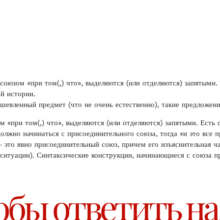
оюзом «при том(,) что», выделяются (или отделяются) запятыми.
ой истории.
шевленный предмет (что не очень естественно), такие предложени
«при том(,) что», выделяются (или отделяются) запятыми. Есть с
олжно начинаться с присоединительного союза, тогда «и это все 
то явно присоединительный союз, причем его изъяснительная ча
 ситуации). Синтаксические конструкции, начинающиеся с союза п
обы ответить на