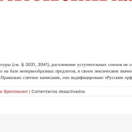
ктуры (см. § 3031, 3041), расчленение уступительных союзов не
о на базе непервообразных предлогов, в своем лексическом знач
. Правильно слитное написание, оно кодифицировано «Русским ор
en
ти Криптовалют
|
Comentarios desactivados
орфография
В
чем
разница
между
«при