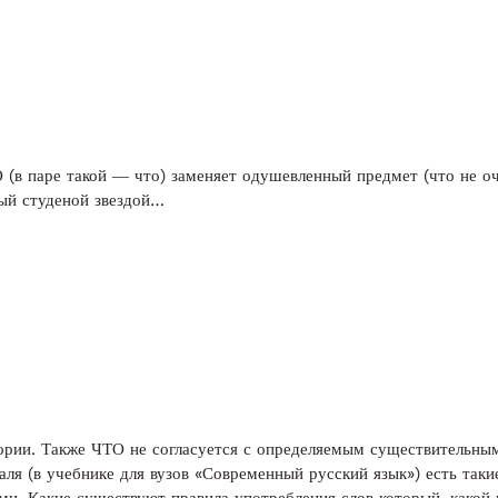
О (в паре такой ― что) заменяет одушевленный предмет (что не о
тый студеной звездой…
тории. Также ЧТО не согласуется с определяемым существительным 
аля (в учебнике для вузов «Современный русский язык») есть так