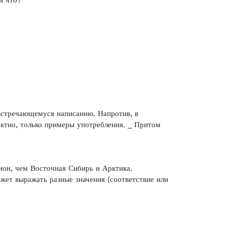
и что?
 встречающемуся написанию. Напротив, в
ектно, только примеры употребления. _ Притом
ион, чем Восточная Сибирь и Арктика.
ет выражать разные значения (соответствие или