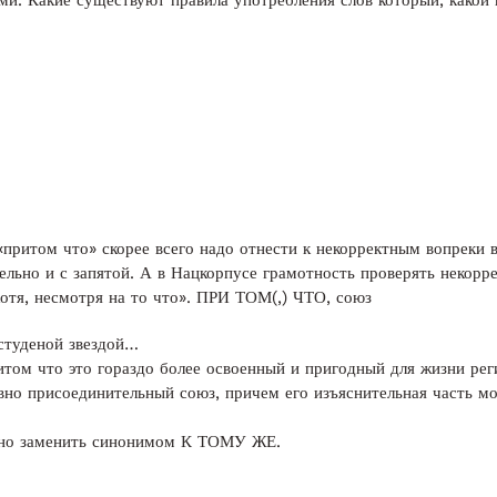
и. Какие существуют правила употребления слов который, какой 
«притом что» скорее всего надо отнести к некорректным вопреки
ельно и с запятой. А в Нацкорпусе грамотность проверять некорр
хотя, несмотря на то что». ПРИ ТОМ(,) ЧТО, союз
 студеной звездой…
итом что это гораздо более освоенный и пригодный для жизни рег
 присоединительный союз, причем его изъяснительная часть мож
но заменить синонимом К ТОМУ ЖЕ.