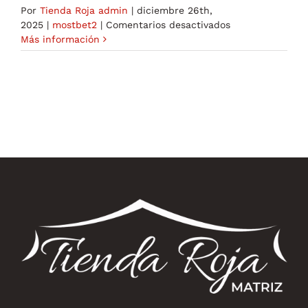
Por
Tienda Roja admin
|
diciembre 26th,
en
2025
|
mostbet2
|
Comentarios desactivados
Experience
Más información
the
Thrill
of
Casino
Games
Online
-1602199529