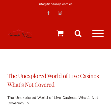
Saltar
info@tiendaroja.com.ec
al
Facebook
Instagram
contenido
The Unexplored World of Live Casinos
What’s Not Covered
The Unexplored World of Live Casinos: What’s Not
Covered? In