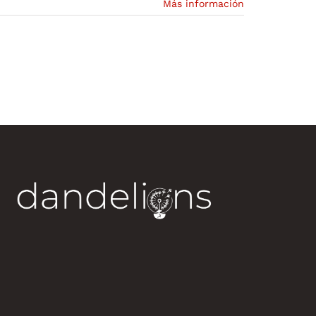
Más información