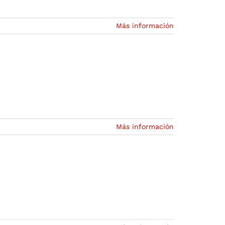
Más información
Más información