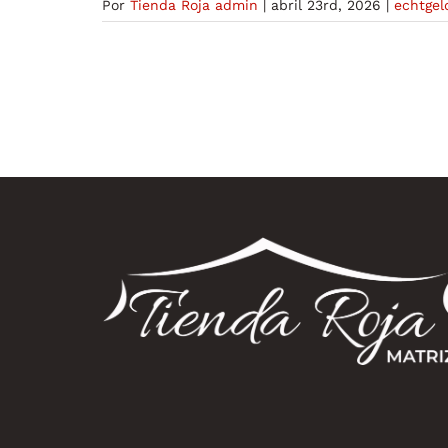
Por
Tienda Roja admin
|
abril 23rd, 2026
|
echtgel