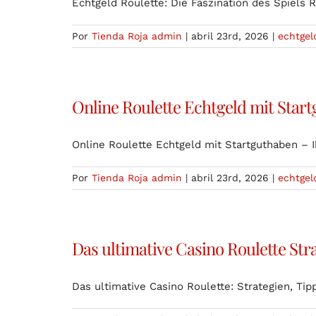
Echtgeld Roulette: Die Faszination des Spiels R
Por
Tienda Roja admin
|
abril 23rd, 2026
|
echtgel
Online Roulette Echtgeld mit Star
Online Roulette Echtgeld mit Startguthaben –
Por
Tienda Roja admin
|
abril 23rd, 2026
|
echtgel
Das ultimative Casino Roulette Str
Das ultimative Casino Roulette: Strategien, Tip