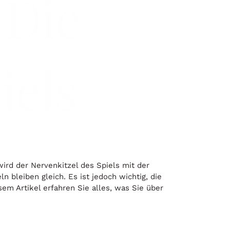
 Die
iels
wird der Nervenkitzel des Spiels mit der
 bleiben gleich. Es ist jedoch wichtig, die
sem Artikel erfahren Sie alles, was Sie über