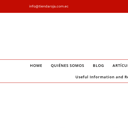
Saltar
info@tiendaroja.com.ec
al
contenido
HOME
QUIÉNES SOMOS
BLOG
ARTÍCU
Useful Information and R