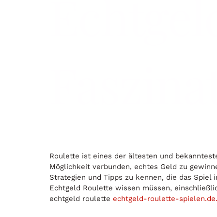
Echtgeld
Faszinat
Roulette ist eines der ältesten und bekanntest
Möglichkeit verbunden, echtes Geld zu gewinnen
Strategien und Tipps zu kennen, die das Spiel 
Echtgeld Roulette wissen müssen, einschließli
echtgeld roulette
echtgeld-roulette-spielen.d