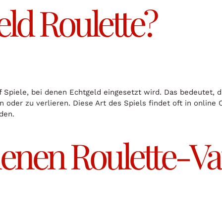
eld Roulette?
uf Spiele, bei denen Echtgeld eingesetzt wird. Das bedeutet, 
oder zu verlieren. Diese Art des Spiels findet oft in online C
den.
denen Roulette-Va