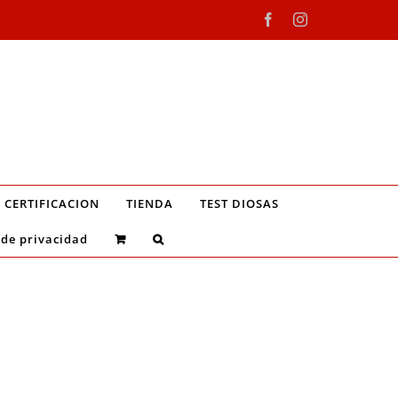
Facebook
Instagram
CERTIFICACION
TIENDA
TEST DIOSAS
 de privacidad