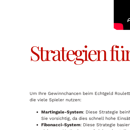
Strategien fü
Um Ihre Gewinnchancen beim Echtgeld Roulette z
die viele Spieler nutzen:
Martingale-System
: Diese Strategie bei
Sie vorsichtig, da dies schnell hohe Einsä
Fibonacci-System
: Diese Strategie basi