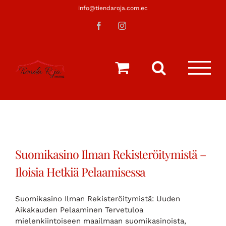
Saltar
info@tiendaroja.com.ec
al
Facebook
Instagram
contenido
Suomikasino Ilman Rekisteröitymistä –
Iloisia Hetkiä Pelaamisessa
Suomikasino Ilman Rekisteröitymistä: Uuden
Aikakauden Pelaaminen Tervetuloa
mielenkiintoiseen maailmaan suomikasinoista,