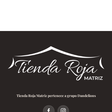
–
Kokemu
ja
Vinkkej
Tienda Roja Matriz pertenece a grupo Dandelions