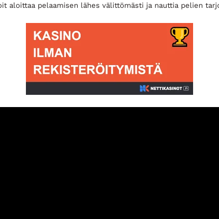
oit aloittaa pelaamisen lähes välittömästi ja nauttia pelien ta