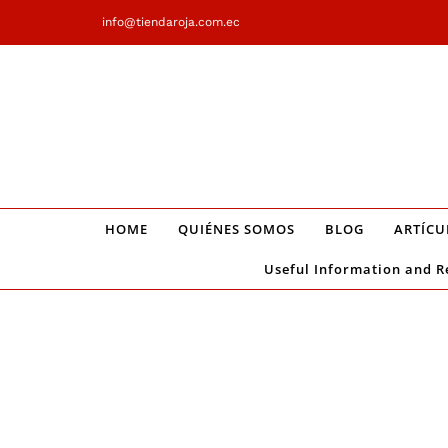
Saltar
info@tiendaroja.com.ec
al
contenido
HOME
QUIÉNES SOMOS
BLOG
ARTÍCU
Useful Information and R