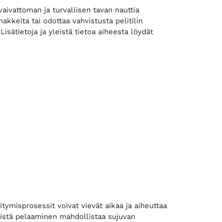
aivattoman ja turvallisen tavan nauttia
makkeita tai odottaa vahvistusta pelitilin
isätietoja ja yleistä tietoa aiheesta löydät
itymisprosessit voivat vievät aikaa ja aiheuttaa
mistä pelaaminen mahdollistaa sujuvan