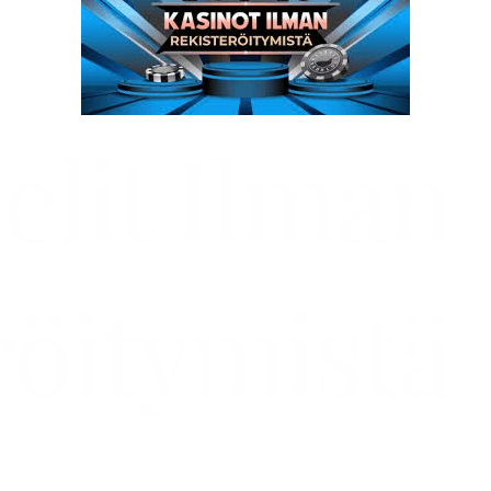
elit Ilman
röitymistä