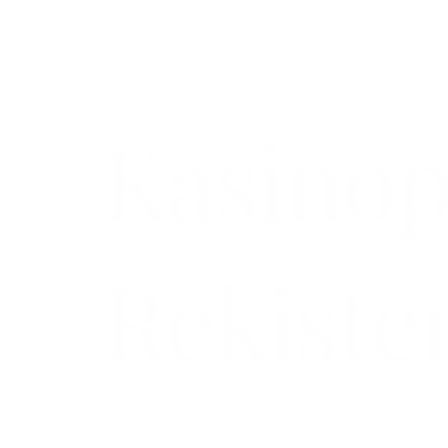
Kasinop
Rekiste