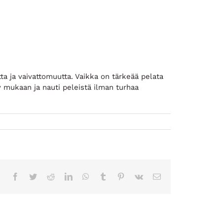
tta ja vaivattomuutta. Vaikka on tärkeää pelata
y mukaan ja nauti peleistä ilman turhaa
Facebook
Twitter
Reddit
LinkedIn
WhatsApp
Tumblr
Pinterest
Vk
Correo
electrónico