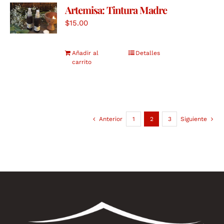
Artemisa: Tintura Madre
$
15.00
Añadir al
Detalles
carrito
Anterior
1
2
3
Siguiente