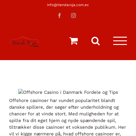
Saltar
info@tiendaroja.com.ec
al
Facebook
Instagram
contenido
Offshore casinoer har vundet popularitet blandt
danske spillere, der søger efter underholdning og
chancer for at vinde stort. Med muligheden for at
spille fra dit eget hjem og nyde spændende spil,
tiltrækker disse casinoer et voksende publikum. Her
vil vi kigge nærmere på, hvad offshore casinoer er,