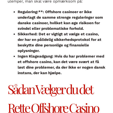
ulemper, man skal være opmærksom på:
Regulering:**: Offshore casinoer er ikke
underlagt de samme strenge reguleringer som
danske casinoer, hvilket kan øge risikoen for
svindel eller problematiske forhold.
Sikkerhed:
Det er vigtigt at vælge et casino,
der har en pålidelig sikkerhedsprotokol for at
beskytte dine personlige og finansielle
oplysninger.
Ingen Klageadgang:
Hvis du har problemer med
et offshore casino, kan det være svært at få
løst dine problemer, da der ikke er nogen dansk
instans, der kan hjælpe.
Sådan Vælger du det
Rette Offshore Casino