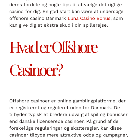
deres fordele og nogle tips til at vælge det rigtige
casino for dig. En god start kan være at undersøge
offshore casino Danmark
Luna Casino Bonus
, som
kan give dig et ekstra skud i din spillerejse.
Hvad er Offshore
Casinoer?
Offshore casinoer er online gamblingplatforme, der
er registreret og reguleret uden for Danmark. De
tilbyder typisk et bredere udvalg af spil og bonusser
end danske licenserede casinoer. På grund af de
forskellige reguleringer og skatteregler, kan disse
casinoer tilbyde mere attraktive odds og kampagner,