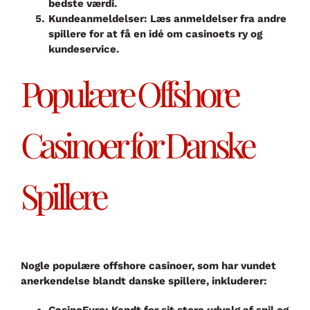
bedste værdi.
Kundeanmeldelser:
Læs anmeldelser fra andre
spillere for at få en idé om casinoets ry og
kundeservice.
Populære Offshore
Casinoer for Danske
Spillere
Nogle populære offshore casinoer, som har vundet
anerkendelse blandt danske spillere, inkluderer:
CasinoEuro:
Kendt for sit store udvalg af spil og