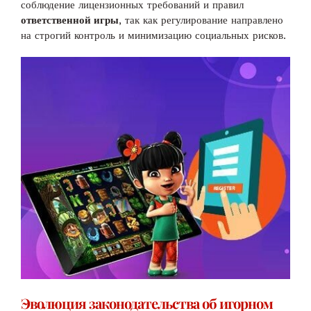
соблюдение лицензионных требований и правил
ответственной игры
, так как регулирование направлено
на строгий контроль и минимизацию социальных рисков.
Эволюция законодательства об игорном