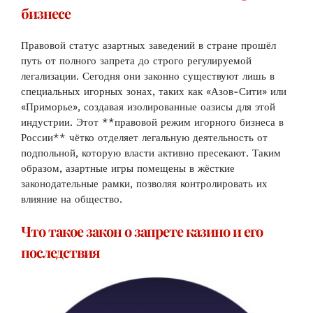
бизнесе
Правовой статус азартных заведений в стране прошёл
путь от полного запрета до строго регулируемой
легализации. Сегодня они законно существуют лишь в
специальных игорных зонах, таких как «Азов-Сити» или
«Приморье», создавая изолированные оазисы для этой
индустрии. Этот **правовой режим игорного бизнеса в
России** чётко отделяет легальную деятельность от
подпольной, которую власти активно пресекают. Таким
образом, азартные игры помещены в жёсткие
законодательные рамки, позволяя контролировать их
влияние на общество.
Что такое закон о запрете казино и его
последствия