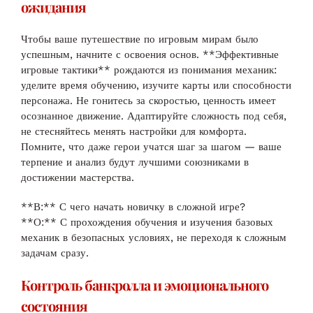
ожидания
Чтобы ваше путешествие по игровым мирам было
успешным, начните с освоения основ. **Эффективные
игровые тактики** рождаются из понимания механик:
уделите время обучению, изучите карты или способности
персонажа. Не гонитесь за скоростью, ценность имеет
осознанное движение. Адаптируйте сложность под себя,
не стесняйтесь менять настройки для комфорта.
Помните, что даже герои учатся шаг за шагом — ваше
терпение и анализ будут лучшими союзниками в
достижении мастерства.
**В:** С чего начать новичку в сложной игре?
**О:** С прохождения обучения и изучения базовых
механик в безопасных условиях, не переходя к сложным
задачам сразу.
Контроль банкролла и эмоционального
состояния