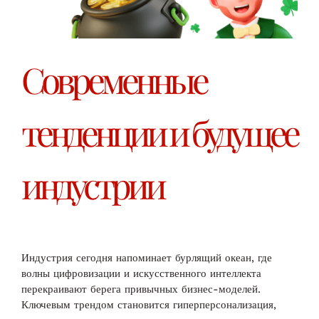
Современные
тенденции и будущее
индустрии
Индустрия сегодня напоминает бурлящий океан, где
волны цифровизации и искусственного интеллекта
перекраивают берега привычных бизнес-моделей.
Ключевым трендом становится гиперперсонализация,