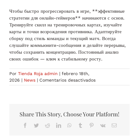
Чтобы быстро прогрессировать в игре, **эффективные
стратегии для онлайн-геймеров** начинаются с основ.
Тренируйте скилл на тренировочных картах, изучайте
карты и точки возрождения противника. Адаптируйте
сборку под стиль команды и текущий матч. Всегда
слушайте коммьюнити-сообщения и делайте перерывы,
чтобы сохранить концентрацию. Постоянный анализ
своих ошибок — ключ к стабильному росту.
Por
Tienda Roja admin
|
febrero 18th,
en
2026
|
News
|
Comentarios desactivados
Казино
First
Украина
официальный
сайт
Share This Story, Choose Your Platform!
и
Facebook
Twitter
Reddit
LinkedIn
WhatsApp
Tumblr
Pinterest
Vk
Correo
регистрация
electrónico
в
личном