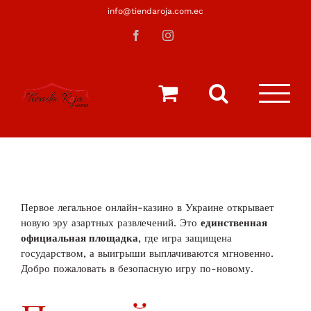
Saltar
info@tiendaroja.com.ec
al
Facebook
Instagram
contenido
Первое легальное онлайн-казино в Украине открывает
новую эру азартных развлечений. Это
единственная
официальная площадка
, где игра защищена
государством, а выигрыши выплачиваются мгновенно.
Добро пожаловать в безопасную игру по-новому.