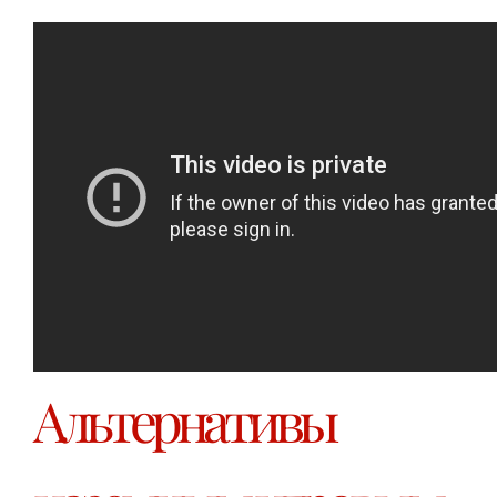
Альтернативы