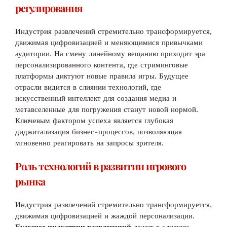
регулирования
Индустрия развлечений стремительно трансформируется,
движимая цифровизацией и меняющимися привычками
аудитории. На смену линейному вещанию приходит эра
персонализированного контента, где
стриминговые
платформы
диктуют новые правила игры. Будущее
отрасли видится в слиянии технологий, где
искусственный интеллект для создания медиа и
метавселенные для погружения станут новой нормой.
Ключевым фактором успеха является глубокая
диджитализация бизнес-процессов, позволяющая
мгновенно реагировать на запросы зрителя.
Роль технологий в развитии игрового
рынка
Индустрия развлечений стремительно трансформируется,
движимая цифровизацией и жаждой персонализации.
Будущее индустрии развлечений
лежит в слиянии