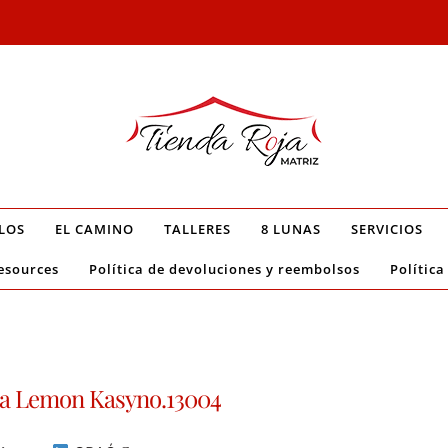
LOS
EL CAMINO
TALLERES
8 LUNAS
SERVICIOS
esources
Política de devoluciones y reembolsos
Política
ja Lemon Kasyno.13004