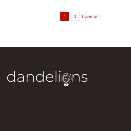
1
2
Siguiente