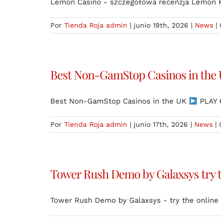
Lemon Casino - szczegółowa recenzja Lemon
Por
Tienda Roja admin
|
junio 19th, 2026
|
News
|
Best Non-GamStop Casinos in the 
Best Non-GamStop Casinos in the UK
PLAY 
Por
Tienda Roja admin
|
junio 17th, 2026
|
News
|
Tower Rush Demo by Galaxsys try th
Tower Rush Demo by Galaxsys - try the online 