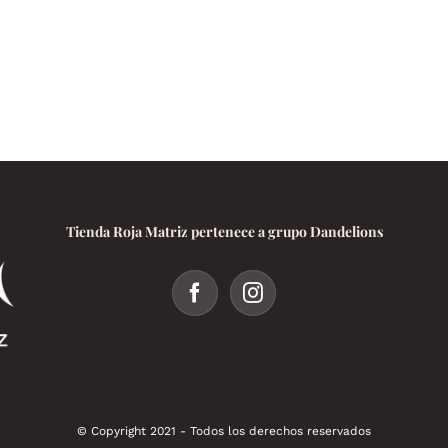
Spins
Zonder
Storting
Ontdek
de
Beste
Aanbiedingen
Tienda Roja Matriz pertenece a grupo Dandelions
© Copyright 2021 - Todos los derechos reservados