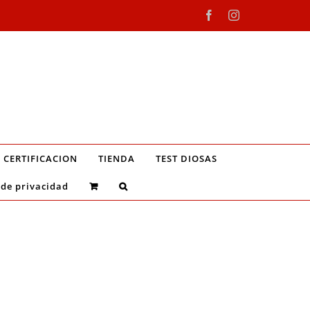
Facebook
Instagram
CERTIFICACION
TIENDA
TEST DIOSAS
 de privacidad