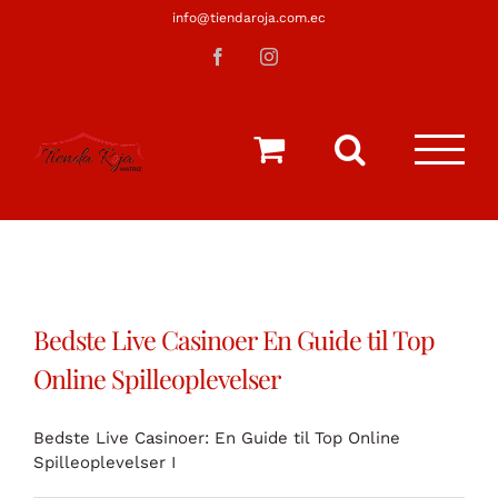
Saltar
info@tiendaroja.com.ec
al
Facebook
Instagram
contenido
Bedste Live Casinoer En Guide til Top
Online Spilleoplevelser
Bedste Live Casinoer: En Guide til Top Online
Spilleoplevelser I