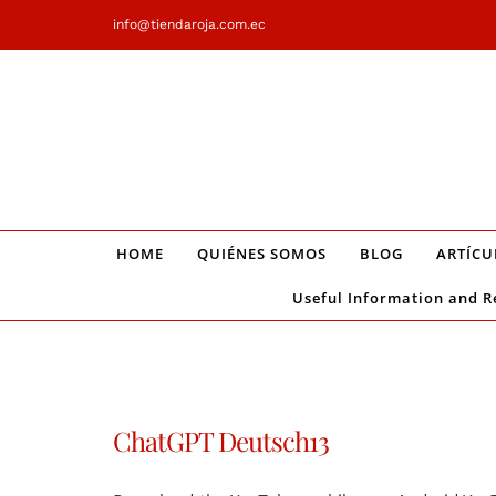
Saltar
info@tiendaroja.com.ec
al
contenido
HOME
QUIÉNES SOMOS
BLOG
ARTÍCU
Useful Information and R
ChatGPT Deutsch13