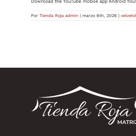
Download the YouTube mobile app Android You
Por
Tienda Roja admin
|
marzo 6th, 2026
|
velvetvi