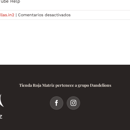
Tube Help
en
llas.in2
|
Comentarios desactivados
ChatGPT
Deutsch13
Tienda Roja Matriz pertenece a grupo Dandelions