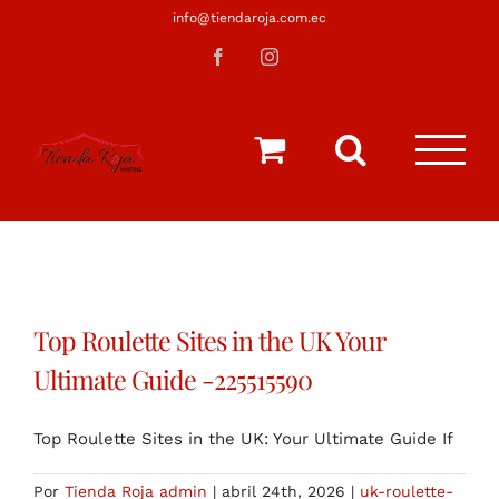
Saltar
info@tiendaroja.com.ec
al
Facebook
Instagram
contenido
Top Roulette Sites in the UK Your
Ultimate Guide -225515590
Top Roulette Sites in the UK: Your Ultimate Guide If
Por
Tienda Roja admin
|
abril 24th, 2026
|
uk-roulette-