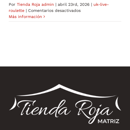
Por
Tienda Roja admin
|
abril 23rd, 2026
|
uk-live-
en
roulette
|
Comentarios desactivados
Discover
Más información
the
Excitement
of
Live
UK
Roulette