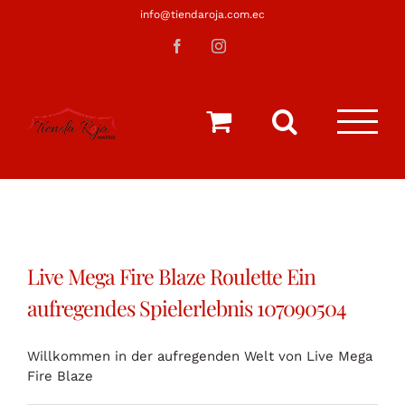
Saltar
info@tiendaroja.com.ec
al
Facebook
Instagram
contenido
Live Mega Fire Blaze Roulette Ein
aufregendes Spielerlebnis 107090504
Willkommen in der aufregenden Welt von Live Mega
Fire Blaze