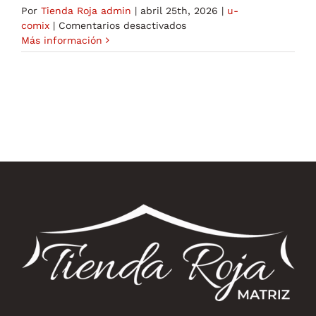
Por
Tienda Roja admin
|
abril 25th, 2026
|
u-
en
comix
|
Comentarios desactivados
Live
Más información
Mega
Fire
Blaze
Roulette
Ein
aufregendes
Spielerlebnis
107090504