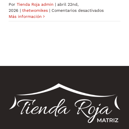
Por
Tienda Roja admin
|
abril 22nd,
en
2026
|
thetwomikes
|
Comentarios desactivados
High
Más información
Stakes
Online
Roulette
Understandi
the
Thrill
and
Strategy