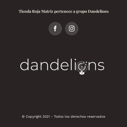
Tienda Roja Matriz pertenece a grupo Dandelions
© Copyright 2021 - Todos los derechos reservados