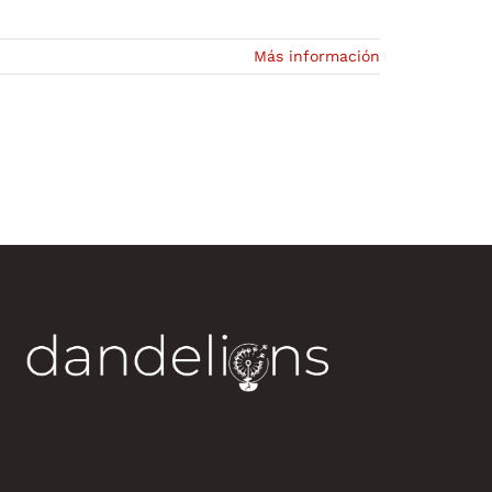
Más información