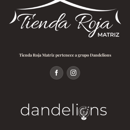
Tienda Roja Matriz pertenece a grupo Dandelions