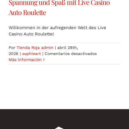
Spannung und Spaß mit Live Casino
Auto
Roulette
Auto Roulette
147361020
Willkommen in der aufregenden Welt des Live
Casino Auto Roulette!
Por
Tienda Roja admin
|
abril 28th,
en
2026
|
sophieart
|
Comentarios desactivados
Spannung
Más información
und
Spaß
mit
Live
Casino
Auto
Roulette