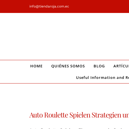
Saltar
info@tiendaroja.com.ec
al
contenido
HOME
QUIÉNES SOMOS
BLOG
ARTÍCU
Useful Information and R
Auto Roulette Spielen Strategien 