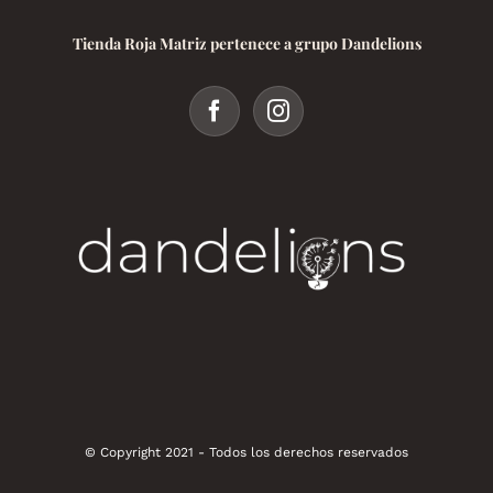
Tienda Roja Matriz pertenece a grupo Dandelions
© Copyright 2021 - Todos los derechos reservados