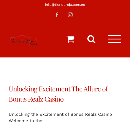
Saltar
info@tiendaroja.com.ec
al
Facebook
Instagram
contenido
Unlocking Excitement The Allure of
Bonus Realz Casino
Unlocking the Excitement of Bonus Realz Casino
Welcome to the