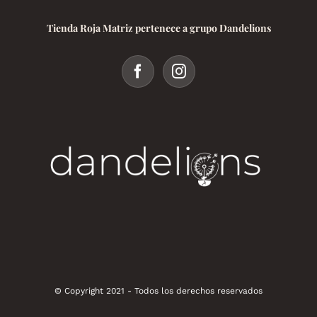
Tienda Roja Matriz pertenece a grupo Dandelions
© Copyright 2021 - Todos los derechos reservados