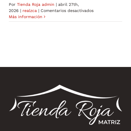
Por
Tienda Roja admin
|
abril 27th,
en
2026
|
realzca
|
Comentarios desactivados
Unlocking
Más información
Excitement
The
Allure
of
Bonus
Realz
Casino