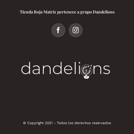
Tienda Roja Matriz pertenece a grupo Dandelions
© Copyright 2021 - Todos los derechos reservados