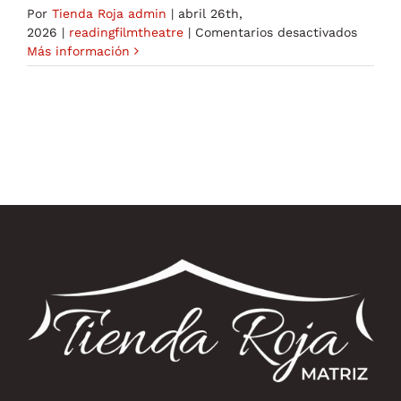
Por
Tienda Roja admin
|
abril 26th,
en
2026
|
readingfilmtheatre
|
Comentarios desactivados
Discov
Más información
a
World
of
Gamin
Casino
Not
on
Gamst
UK