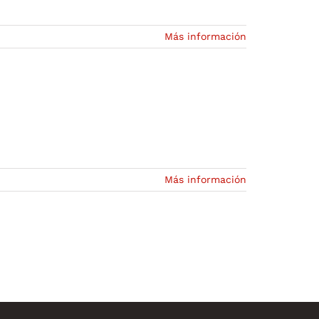
Más información
Más información