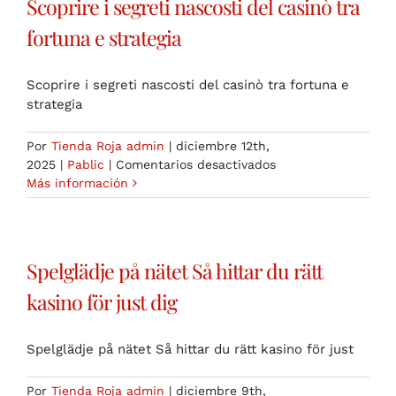
Scoprire i segreti nascosti del casinò tra
de
hasard
fortuna e strategia
_
entre
Scoprire i segreti nascosti del casinò tra fortuna e
tactique
strategia
et
fortune
Por
Tienda Roja admin
|
diciembre 12th,
en
2025
|
Pablic
|
Comentarios desactivados
Scoprire
Más información
i
segreti
nascosti
del
Spelglädje på nätet Så hittar du rätt
casinò
tra
kasino för just dig
fortuna
e
Spelglädje på nätet Så hittar du rätt kasino för just
strategia
Por
Tienda Roja admin
|
diciembre 9th,