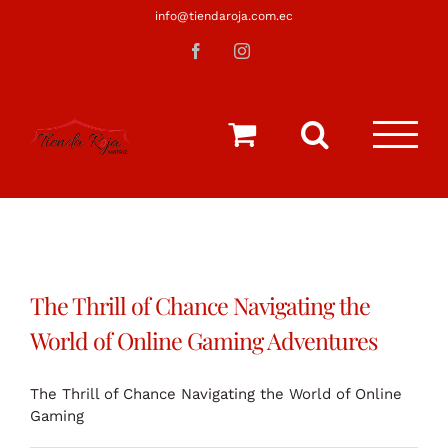
Saltar
info@tiendaroja.com.ec
al
Facebook
Instagram
contenido
The Thrill of Chance Navigating the
World of Online Gaming Adventures
The Thrill of Chance Navigating the World of Online
Gaming