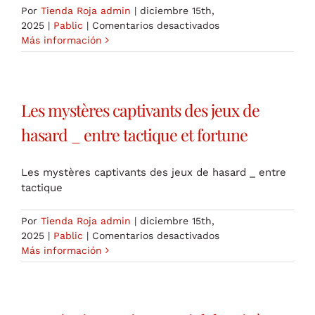
Por
Tienda Roja admin
|
diciembre 15th,
en
2025
|
Pablic
|
Comentarios desactivados
The
Más información
Thrill
of
Chance
Navigating
Les mystères captivants des jeux de
the
World
hasard _ entre tactique et fortune
of
Online
Les mystères captivants des jeux de hasard _ entre
Gaming
tactique
Adventures
Por
Tienda Roja admin
|
diciembre 15th,
en
2025
|
Pablic
|
Comentarios desactivados
Les
Más información
mystères
captivants
des
jeux