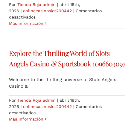
Por
Tienda Roja admin
|
abril 19th,
2026
|
onlinecasinoslot200442
|
Comentarios
en
desactivados
Experience
Más información
the
Magic
of
Slots
Explore the Thrilling World of Slots
Charm
Casino
Angels Casino & Sportsbook 1096603097
Online
-882731763
Welcome to the thrilling universe of Slots Angels
Casino &
Por
Tienda Roja admin
|
abril 19th,
2026
|
onlinecasinoslot200442
|
Comentarios
en
desactivados
Explore
Más información
the
Thrilling