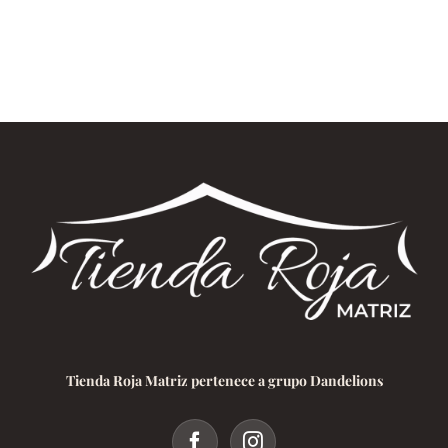
World
of
Slots
Angels
Casino
&
Sportsbook
1096603097
Tienda Roja Matriz pertenece a grupo Dandelions