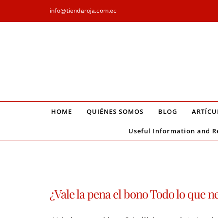
Saltar
info@tiendaroja.com.ec
al
contenido
HOME
QUIÉNES SOMOS
BLOG
ARTÍCU
Useful Information and R
¿Vale la pena el bono Todo lo que n