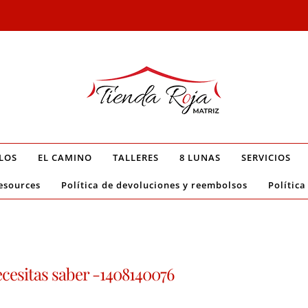
LOS
EL CAMINO
TALLERES
8 LUNAS
SERVICIOS
esources
Política de devoluciones y reembolsos
Política
ecesitas saber -1408140076