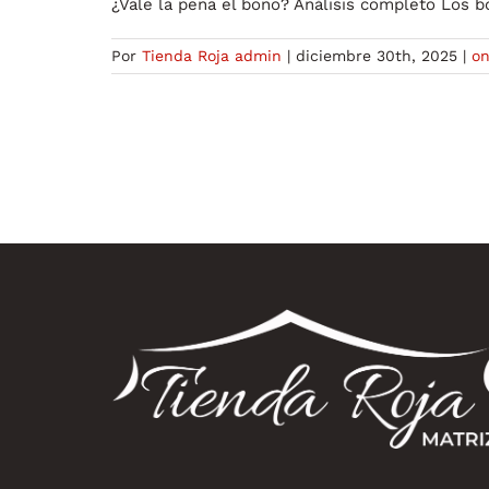
¿Vale la pena el bono? Análisis completo Los 
Por
Tienda Roja admin
|
diciembre 30th, 2025
|
on