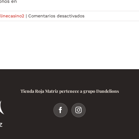
bonos en
en
linecasino2
|
Comentarios desactivados
¿Vale
la
pena
el
bono
Todo
lo
que
necesitas
saber
-1408140076
Tienda Roja Matriz pertenece a grupo Dandelions