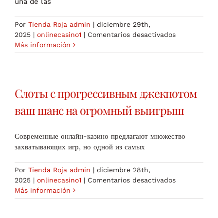
una de las
Por
Tienda Roja admin
|
diciembre 29th,
en
2025
|
onlinecasino1
|
Comentarios desactivados
Bonificacion
Más información
y
Promociones
en
Maggico
Слоты с прогрессивным джекпотом
Aprovecha
al
ваш шанс на огромный выигрыш
Máximo
Tu
Современные онлайн-казино предлагают множество
Experiencia
захватывающих игр, но одной из самых
de
Juego
Por
Tienda Roja admin
|
diciembre 28th,
en
2025
|
onlinecasino1
|
Comentarios desactivados
Слоты
Más información
с
прогрессивны