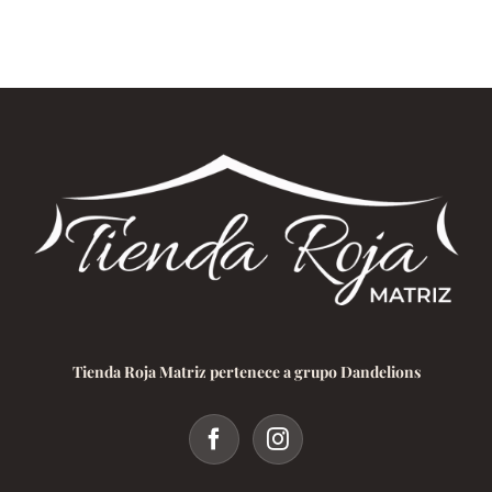
Du
Sicher
und
Erfolgreich
Tienda Roja Matriz pertenece a grupo Dandelions