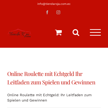
Saltar
info@tiendaroja.com.ec
al
Facebook
Instagram
contenido
Online Roulette mit Echtgeld Ihr
Leitfaden zum Spielen und Gewinnen
Online Roulette mit Echtgeld: Ihr Leitfaden zum
Spielen und Gewinnen