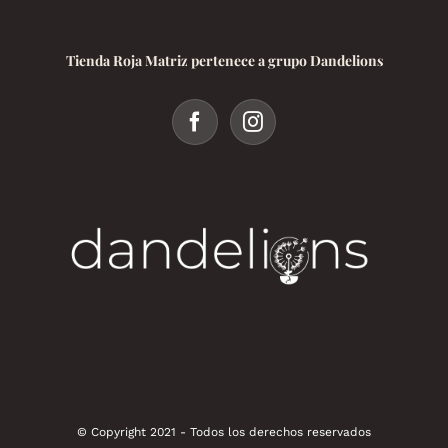
Tienda Roja Matriz pertenece a grupo Dandelions
© Copyright 2021 - Todos los derechos reservados