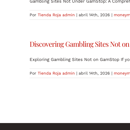
Gambling Sites Not Under GamStop: A Compre
Por
Tienda Roja admin
|
abril 14th, 2026
|
moneym
Discovering Gambling Sites Not o
Exploring Gambling Sites Not on GamStop If you
Por
Tienda Roja admin
|
abril 14th, 2026
|
moneym