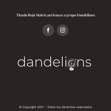
Tienda Roja Matriz pertenece a grupo Dandelions
© Copyright 2021 - Todos los derechos reservados