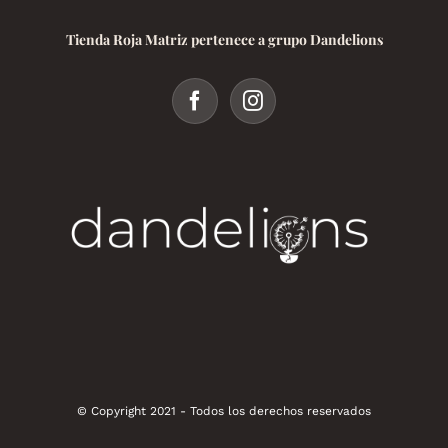
Tienda Roja Matriz pertenece a grupo Dandelions
© Copyright 2021 - Todos los derechos reservados