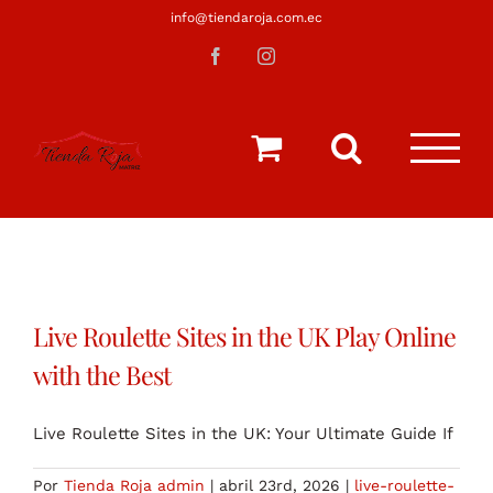
Saltar
info@tiendaroja.com.ec
al
Facebook
Instagram
contenido
Live Roulette Sites in the UK Play Online
with the Best
Live Roulette Sites in the UK: Your Ultimate Guide If
Por
Tienda Roja admin
|
abril 23rd, 2026
|
live-roulette-