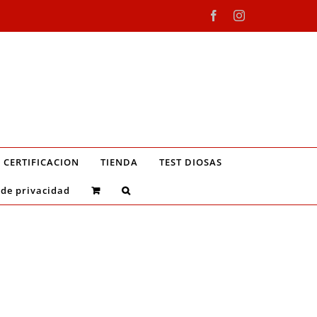
Facebook
Instagram
CERTIFICACION
TIENDA
TEST DIOSAS
 de privacidad