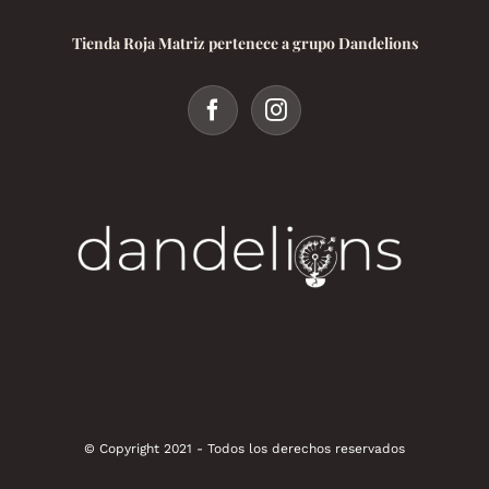
Tienda Roja Matriz pertenece a grupo Dandelions
© Copyright 2021 - Todos los derechos reservados