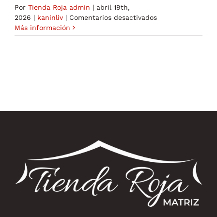
Por
Tienda Roja admin
|
abril 19th,
en
2026
|
kaninliv
|
Comentarios desactivados
Krypto
Más información
Casino
Fremtidens
Spiloplevelse
-581327293