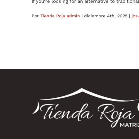
If you're looking for an alternative to tradition
Por
Tienda Roja admin
|
diciembre 4th, 2025
|
jos