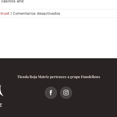
al casinos and
en
-trust
|
Comentarios desactivados
Discovering
Non
GamStop
Casinos
in
the
UK
Your
Ultimate
Guide
924874751
Tienda Roja Matriz pertenece a grupo Dandelions