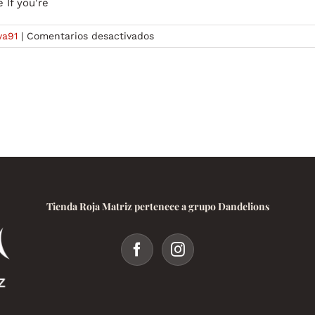
If you're
en
ya91
|
Comentarios desactivados
Mastering
Your
Joya9
A
Comprehensive
Guide
-1191064607
Tienda Roja Matriz pertenece a grupo Dandelions