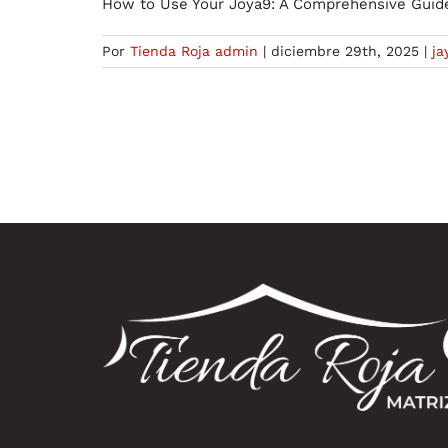
How to Use Your Joya9: A Comprehensive Guide 
Por
Tienda Roja admin
|
diciembre 29th, 2025
|
ja