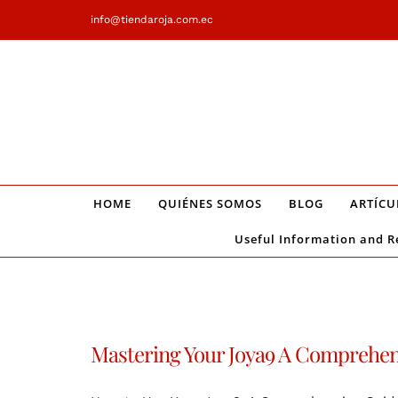
Saltar
info@tiendaroja.com.ec
al
contenido
HOME
QUIÉNES SOMOS
BLOG
ARTÍCU
Useful Information and R
Mastering Your Joya9 A Comprehen